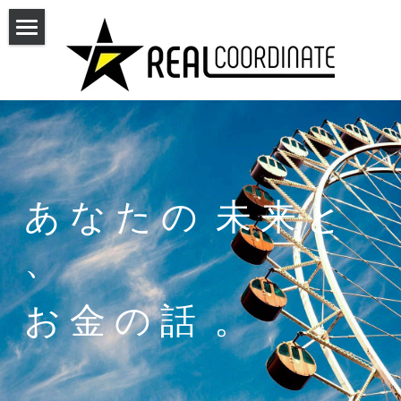
TOP
資産運用
保障について
お金に関する相談
あ な た の  未 来 と 
セミナー情報
、
スタッフ紹介
お 金 の 話  。
会社概要
企業理念