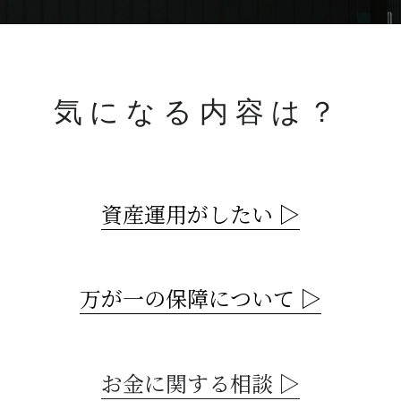
気 に な る 内 容 は ？
資産運用がしたい ▷
万が一の保障について ▷
お金に関する相談 ▷