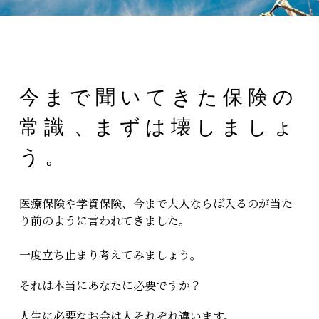
今 ま で 聞 い て き た 保 険 の 
常 識  、ま ず は 壊 し ま し ょ 
う 。
医療保険や学資保険、今まで大人ならば入るのが当た
り前のように言われてきました。
一度立ち止まり考えてみましょう。
それは本当にあなたに必要ですか？
人生に必要なお金は人それぞれ違います。